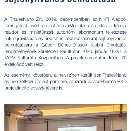
A ThalesNano Zrt. 2019. decemberében az NKFI Alapból
támogatást nyert projektjének (Moduláris áramlásos kémiai
reaktor és miniatürizált autonóm laboratórium fejlesztése
mikrogravitációs és űrkutatási alkalmazásokra) sajtónyilvános
bemutatására a Gábor Dénes-Díjasok Klubja űrkutatási
rendezvényének keretében került sor 2020. január 16-án, a
MOM Kulturális Központban. A projektbemutatón közel 70
érdeklődő vett részt.
Az eseményt követően, a helyszínen került sor ThalesNano
és nemzetközi projekt partnere, az izraeli SpacePharma R&D
projektindító egyeztetésére is.