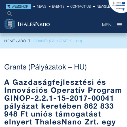
WEBSHOP
NEWS
EVENTS
CONTACT US
NEWSLETTER
MENU
HOME
›
ABOUT
›
GRANTS (PÁLYÁZATOK – HU)
Grants (Pályázatok – HU)
A Gazdaságfejlesztési és
Innovációs Operatív Program
GINOP-2.2.1-15-2017-00041
pályázat keretében 862 833
948 Ft uniós támogatást
elnyert ThalesNano Zrt. egy