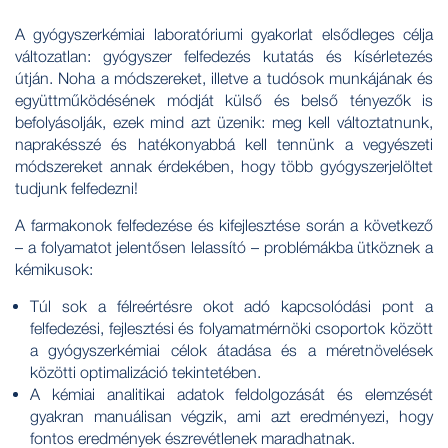
A gyógyszerkémiai laboratóriumi gyakorlat elsődleges célja
változatlan: gyógyszer felfedezés kutatás és kísérletezés
útján. Noha a módszereket, illetve a tudósok munkájának és
együttműködésének módját külső és belső tényezők is
befolyásolják, ezek mind azt üzenik: meg kell változtatnunk,
naprakésszé és hatékonyabbá kell tennünk a vegyészeti
módszereket annak érdekében, hogy több gyógyszerjelöltet
tudjunk felfedezni!
A farmakonok felfedezése és kifejlesztése során a következő
– a folyamatot jelentősen lelassító – problémákba ütköznek a
kémikusok:
Túl sok a félreértésre okot adó kapcsolódási pont a
felfedezési, fejlesztési és folyamatmérnöki csoportok között
a gyógyszerkémiai célok átadása és a méretnövelések
közötti optimalizáció tekintetében.
A kémiai analitikai adatok feldolgozását és elemzését
gyakran manuálisan végzik, ami azt eredményezi, hogy
fontos eredmények észrevétlenek maradhatnak.