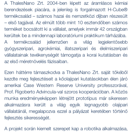
A ThalesNano Zrt. 2004-ben lépett az áramlásos kémiai
berendezések piacára, a jelenleg is forgalmazott H-Cube®
termékcsalád – számos hazai és nemzetközi díjban részesült
– első tagjával. Az elmúlt több mint 10 esztendőben számos
terméket bocsátott ki a vállalat, amelyek immár 42 országban
kerültek be a mindennapi laboratóriumi praktikum tárházába.
A termékcsalád jellemzően a világ legjelentősebb
gyógyszeripari, agrokémiai, illatszeripari és élelmiszeripari
vállalatainak tevékenységét támogatja a korai kutatásban és
az első méretnövelés fázisaiban.
Ezen háttérre támaszkodva a ThalesNano Zrt. saját tőkéből
kezdte meg fejlesztéseit a kőolajipari kutatásokban élen járó
amerikai Case Western Reserve University professzorával,
Prof. Rigoberto Advincula-val szoros kooperációban. A közös
munka eredményeképpen létrejött prototípus már sikeresen
alkalmazásra került a világ egyik legnagyobb olajipari
vállalatánál, megalapozva ezzel a pályázat keretében történő
fejlesztés sikerességét.
A projekt során kiemelt szerepet kap a robotika alkalmazása,