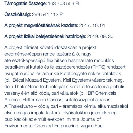
Támogatás összege:
163 703 553 Ft
Összköltség:
299 541 112 Ft
A projekt megvalósításának kezdete:
2017. 10. 01.
A projekt fizikai befejezésének határideje:
2019. 09. 30.
A projekt zárását követő időszakban a projekt
eredményeképpen rendelkezésre álló, nagy
áteresztőképességű flexibilisen használható moduláris
petrolkémiai kutató és fejlesztőberendezés (PHTS) rendszert
nyugat-európai és amerikai kutatóegyetemek és vállalatok
(pl.: Bécsi Műszaki Egyetem, Kieli Egyetem) vásárolták meg,
de a ThalesNano technológiát sikerült értékesíteni a globális
verseny élén álló kőolajipari vállalatok (pl.: BP Chemicals,
Aramco, Haltermann Carless) kutatóközpontjainak is.
A ThalesNano – kőolajipari – áramásos kémiai alkalmazásairól
olyan magas impakt faktorú folyóiratokban jelentek meg
publikációk az elmúlt években, mint a Journal of
Environmental Chemical Engineering, vagy a Fuel.