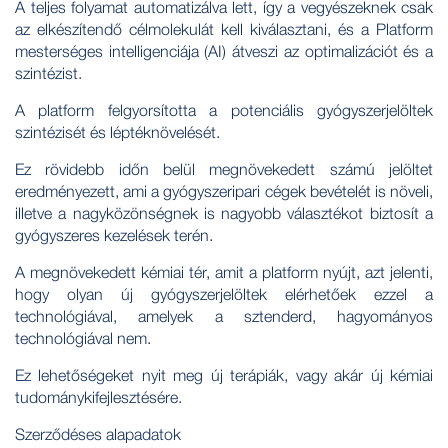
A teljes folyamat automatizálva lett, így a vegyészeknek csak
az elkészítendő célmolekulát kell kiválasztani, és a Platform
mesterséges intelligenciája (AI) átveszi az optimalizációt és a
szintézist.
A platform felgyorsította a potenciális gyógyszerjelöltek
szintézisét és léptéknövelését.
Ez rövidebb időn belül megnövekedett számú jelöltet
eredményezett, ami a gyógyszeripari cégek bevételét is növeli,
illetve a nagyközönségnek is nagyobb választékot biztosít a
gyógyszeres kezelések terén.
A megnövekedett kémiai tér, amit a platform nyújt, azt jelenti,
hogy olyan új gyógyszerjelöltek elérhetőek ezzel a
technológiával, amelyek a sztenderd, hagyományos
technológiával nem.
Ez lehetőségeket nyit meg új terápiák, vagy akár új kémiai
tudománykifejlesztésére.
Szerződéses alapadatok