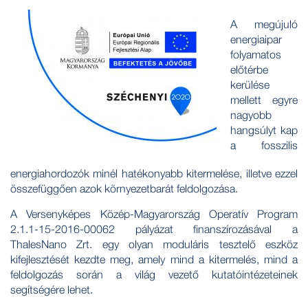
A megújuló
energiaipar
folyamatos
előtérbe
kerülése
mellett egyre
nagyobb
hangsúlyt kap
a fosszilis
energiahordozók minél hatékonyabb kitermelése, illetve ezzel
összefüggően azok környezetbarát feldolgozása.
A Versenyképes Közép-Magyarország Operatív Program
2.1.1-15-2016-00062 pályázat finanszírozásával a
ThalesNano Zrt. egy olyan moduláris tesztelő eszköz
kifejlesztését kezdte meg, amely mind a kitermelés, mind a
feldolgozás során a világ vezető kutatóintézeteinek
segítségére lehet.