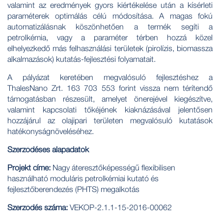
valamint az eredmények gyors kiértékelése után a kísérleti
paraméterek optimálás célú módosítása. A magas fokú
automatizálásnak köszönhetően a termék segíti a
petrolkémia, vagy a paraméter térben hozzá közel
elhelyezkedő más felhasználási területek (pirolízis, biomassza
alkalmazások) kutatás-fejlesztési folyamatait.
A pályázat keretében megvalósuló fejlesztéshez a
ThalesNano Zrt. 163 703 553 forint vissza nem térítendő
támogatásban részesült, amelyet önerejével kiegészítve,
valamint kapcsolati tőkéjének kiaknázásával jelentősen
hozzájárul az olajipari területen megvalósuló kutatások
hatékonyságnöveléséhez.
Szerződéses alapadatok
Projekt címe:
Nagy áteresztőképességű flexibilisen
használható moduláris petrolkémiai kutató és
fejlesztőberendezés (PHTS) megalkotás
Szerződés száma:
VEKOP-2.1.1-15-2016-00062