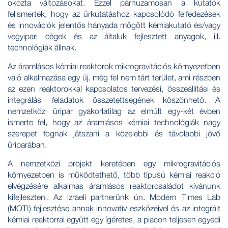
okozta változásokat. Ezzel párhuzamosan a kutatók
felismerték, hogy az űrkutatáshoz kapcsolódó felfedezések
és innovációk jelentős hányada mögött kémiakutató és/vagy
vegyipari cégek és az általuk fejlesztett anyagok, ill.
technológiák állnak.
Az áramlásos kémiai reaktorok mikrogravitációs környezetben
való alkalmazása egy új, még fel nem tárt terület, ami részben
az ezen reaktorokkal kapcsolatos tervezési, összeállítási és
integrálási feladatok összetettségének köszönhető. A
nemzetközi űripar gyakorlatilag az elmúlt egy-két évben
ismerte fel, hogy az áramlásos kémiai technológiák nagy
szerepet fognak játszani a közelebbi és távolabbi jövő
űriparában.
A nemzetközi projekt keretében egy mikrogravitációs
környezetben is működtethető, több típusú kémiai reakció
elvégzésére alkalmas áramlásos reaktorcsaládot kívánunk
kifejleszteni. Az izraeli partnerünk ún. Modern Times Lab
(MOTI) fejlesztése annak innovatív eszközeivel és az integrált
kémiai reaktorral együtt egy ígéretes, a piacon teljesen egyedi