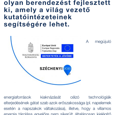
olyan berendezést fejlesztett
ki, amely a világ vezető
kutatóintézeteinek
segítségére lehet.
A megújuló
energiaforrások kiaknázását célzó technológiák
elterjedésének gátat szab azok erőszakossága (pl. napelemek
esetén a napszakok váltakozása), illetve, hogy a villamos
energia tárolása egyelőre nem sikerült általánosan kielégítő