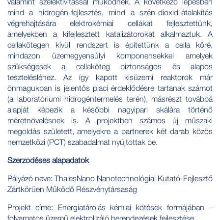
valamint szelektivitással működnek. A következő lépésben
mind a hidrogén-fejlesztés, mind a szén-dioxid-átalakítás
végrehajtására elektrokémiai cellákat fejlesztettünk,
amelyekben a kifejlesztett katalizátorokat alkalmaztuk. A
cellakötegen kívül rendszert is építettünk a cella köré,
mindazon üzemegyensúlyi komponensekkel amelyek
szükségesek a cellaköteg biztonságos és alapos
tesztelésléhez. Az így kapott kisüzemi reaktorok már
önmagukban is jelentős piaci érdeklődésre tartanak számot
(a laboratóriumi hidrogéntermelés terén), másrészt továbbá
alapját képezik a későbbi nagyipari skálára történő
méretnövelésnek is. A projektben számos új műszaki
megoldás született, amelyekre a partnerek két darab közös
nemzetközi (PCT) szabadalmat nyújtottak be.
Szerződéses alapadatok
Pályázó neve: ThalesNano Nanotechnológiai Kutató-Fejlesztő
Zártkörűen Működő Részvénytársaság
Projekt címe: Energiatárolás kémiai kötések formájában –
folyamatos üzemű elektrolizáló berendezések fejlesztése