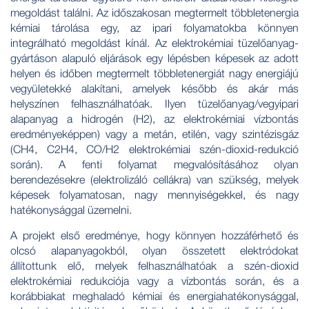
megoldást találni. Az időszakosan megtermelt többletenergia
kémiai tárolása egy, az ipari folyamatokba könnyen
integrálható megoldást kínál. Az elektrokémiai tüzelőanyag-
gyártáson alapuló eljárások egy lépésben képesek az adott
helyen és időben megtermelt többletenergiát nagy energiájú
vegyületekké alakítani, amelyek később és akár más
helyszínen felhasználhatóak. Ilyen tüzelőanyag/vegyipari
alapanyag a hidrogén (H2), az elektrokémiai vízbontás
eredményeképpen) vagy a metán, etilén, vagy szintézisgáz
(CH4, C2H4, CO/H2 elektrokémiai szén-dioxid-redukció
során). A fenti folyamat megvalósításához olyan
berendezésekre (elektrolizáló cellákra) van szükség, melyek
képesek folyamatosan, nagy mennyiségekkel, és nagy
hatékonysággal üzemelni.
A projekt első eredménye, hogy könnyen hozzáférhető és
olcsó alapanyagokból, olyan összetett elektródokat
állítottunk elő, melyek felhasználhatóak a szén-dioxid
elektrokémiai redukciója vagy a vízbontás során, és a
korábbiakat meghaladó kémiai és energiahatékonysággal,