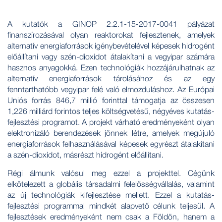
A kutatók a GINOP 2.2.1-15-2017-0041 pályázat
finanszírozásával olyan reaktorokat fejlesztenek, amelyek
alternatív energiaforrások igénybevételével képesek hidrogént
előállítani vagy szén-dioxidot átalakítani a vegyipar számára
hasznos anyagokká. Ezen technológiák hozzájárulhatnak az
alternatív energiaforrások tárolásához és az egy
fenntarthatóbb vegyipar felé való elmozduláshoz. Az Európai
Uniós forrás 846,7 millió forinttal támogatja az összesen
1,226 milliárd forintos teljes költségvetésű, négyéves kutatás-
fejlesztési programot. A projekt várható eredményeként olyan
elektronizáló berendezések jönnek létre, amelyek megújuló
energiaforrások felhasználásával képesek egyrészt átalakítani
a szén-dioxidot, másrészt hidrogént előállítani.
Régi álmunk valósul meg ezzel a projekttel. Cégünk
elkötelezett a globális társadalmi felelősségvállalás, valamint
az új technológiák kifejlesztése mellett. Ezzel a kutatás-
fejlesztési programmal mindkét alapvető célunk teljesül. A
fejlesztések eredményeként nem csak a Földön, hanem a