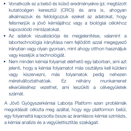
Vonatkozik ez a belső és külső eredményekre (pl. megbízott
kutatócégen keresztül (CRO)) és arra is, ahogyan
alkalmazzuk és feldolgozzuk ezeket az adatokat, hogy
felismerjük a jövő kémiájához vagy a biológiai célokhoz
kapcsolódó mintázatokat.
Az adatok vizualizációja és megjelenítése, valamint a
labortechnológia irányítása nem fejlődött azzal megegyező
irányban vagy olyan gyorsan, mint ahogy otthon használjuk
vagy kezeljük a technológiát.
Nem minden kémiai folyamat elérhető egy laborban, ami azt
jelenti, hogy a kémiai folyamatot más osztályra kell küldeni
vagy kiszervezni, más folyamatok pedig nehezen
méretváltoztathatóak. Ez néhány munkamenet
elkerüléséhez vezethet, ami leszűkíti a célvegyületek
számát.
A Jövő Gyógyszerkémiai Laborja Platform ezen problémák
megoldását célozta meg azáltal, hogy egy platformon belül,
egy folyamattá kapcsolta össze az áramlásos kémiai szintézis,
a kémiai analízis és a vegyülettisztítás szakágait.