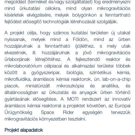
megoldást (terméket és/vagy szolgáltatást) fog eredményezni
mind űrkutatási célokra, mind olyan mikrogravitációs
kísérletek elvégzésére, melyek bolygónkon a fenntartható
fejlődést elősegítő technológiák létrehozását szolgálják.
A projekt célja, hogy számos kutatási területen új utakat
nyissanak, melyek mind a Földön, mind az űrben
hozzájárulnak a fenntartható (jó)léthez, s mely utak
elvezetnek, ill. hozzájárulnak a jövő mikrogravitációs
űrlaborjának létrejöttéhez. A fejlesztendő reaktor és
mikrolaboratórium célpiacai és alkalmazási területei többek
között a gyógyszeripar, biológia, szintetikus kémia,
mikrofluidika, áramlásos kémiai reaktorok, ún. lab-on-a-chip
piacok, miniatürizált mikroszkópia és analitika, és
általánosságban az űrkutatás és anyagok űrben történő
gyártásának elősegítése. A MOTI rendszert az innovatív
áramlásos kémiai reaktorral a projektet követően, az Európai
Űrügynökség Space Rider egységén tervezzük
mikrogravitációs környezetben tesztelni.
Projekt alapadatok