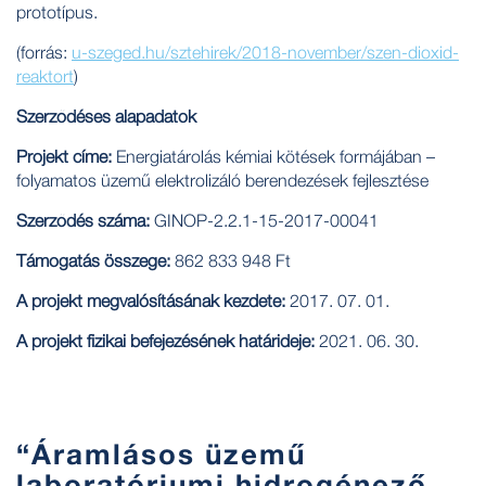
prototípus.
(forrás:
u-szeged.hu/sztehirek/2018-november/szen-dioxid-
reaktort
)
Szerződéses alapadatok
Projekt címe:
Energiatárolás kémiai kötések formájában –
folyamatos üzemű elektrolizáló berendezések fejlesztése
Szerződés száma:
GINOP-2.2.1-15-2017-00041
Támogatás összege:
862 833 948 Ft
A projekt megvalósításának kezdete:
2017. 07. 01.
A projekt fizikai befejezésének határideje:
2021. 06. 30.
“Áramlásos üzemű
laboratóriumi hidrogénező