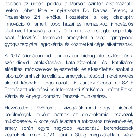
jövőben az űrben, például a Marson szintén alkalmazható
reaktor jöhet létre – nyilatkozta Dr. Darvas Ferenc, a
ThalesNano Zrt. elnöke. Hozzátette: a cég diszruptív
innovációiról ismert, több hazai és nemzetközi innovációs
díjat nyert társaság, amely több mint 75 országba exportálja
saját fejlesztésű termékeit, amelyeket a világ legnagyobb
gyógyszergyárai, agrokémiai és kozmetikai cégei alkalmaznak.
A 2017 júliusában indult projektben hidrogénfejlesztésre és a
szén-dioxid átalakítására katalizátorokat és katalizátor
előállítási módszereket fejlesztettek, és elkészítették azokat a
laboratóriumi szintű cellákat, amelyek a későbbi méretnövelés
alapját képezik – fogalmazott Dr. Janáky Csaba, az SZTE
Természettudományi és Informatikai Kar Kémiai Intézet Fizikai
Kémiai és Anyagtudományi Tanszék munkatársa.
Hozzátette: a jövőben azt vizsgálják majd, hogy a kísérleti
körülmények miként hatnak az elektrokémiai eszközök
működésére. A közeljövő feladata a fokozatos méretnövelés,
amely során egyre nagyobb kapacitású berendezések
készülnek, majd 2021. június 30-ig megszületik a kész