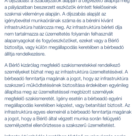
A díjszabást a Szabályzatok alapján a cégvezető állapítja meg
a pályázatban beszerzett eszközök érintett felelőseinek
szakmai véleménye alapján. A díjszabás alapját az
igénybevétel munkaóráinak száma és a bérelni kívánt
infrastruktúra határozza meg. Az infrastruktúra bérleti díja
nem tartalmazza az üzemeltetés folyamán felhasznált
alapanyagokat és fogyóeszközöket, ezeket vagy a Bérlő
biztosítja, vagy külön megállapodás keretében a bérbeadó
állítja rendelkezésre.
A Bérlő kizárólag megfelelő szakismeretekkel rendelkező
személyeket bízhat meg az infrastruktúra üzemeltetésével. A
bérbeadó fenntartja magának a jogot, hogy az infrastruktúra
szakszerű működtetésének biztosítása érdekében egyénileg
állapítsa meg az üzemeltetéssel megbízott személyek
megfelelő szakismeretét. Igény esetén a bérbeadó egyéni
megállapodás keretében képzést, vagy betanítást biztosít. Az
infrastruktúra egyes elemeinél a bérbeadó fenntartja magának
a jogot, hogy a Bérlő által végzett munka során felügyelő
személyzettel ellenőriztesse a szakszerű üzemeltetést.