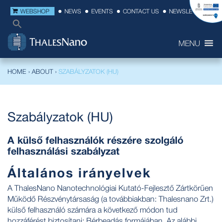
WEBSHOP
NEWS
EVENTS
CONTACT US
NEWSLETTER
MENU
HOME
›
ABOUT
›
SZABÁLYZATOK (HU)
Szabályzatok (HU)
A külső felhasználók részére szolgáló
felhasználási szabályzat
Általános irányelvek
A ThalesNano Nanotechnológiai Kutató-Fejlesztő Zártkörűen
Működő Részvénytársaság (a továbbiakban: Thalesnano Zrt.)
külső felhasználó számára a következő módon tud
hozzáférést biztosítani: Bérbeadás formájában. Az alábbi