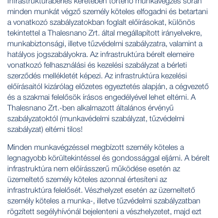
Infrastruktúrabérlés keretében történő munkavégzés során
minden munkát végző személy köteles elfogadni és betartani
a vonatkozó szabályzatokban foglalt előírásokat, különös
tekintettel a Thalesnano Zrt. által megállapított irányelvekre,
munkabiztonsági, illetve tűzvédelmi szabályzatra, valamint a
hatályos jogszabályokra. Az infrastruktúra bérelt elemeire
vonatkozó felhasználási és kezelési szabályzat a bérleti
szerződés mellékletét képezi. Az infrastruktúra kezelési
előírásaitól kizárólag előzetes egyeztetés alapján, a cégvezető
és a szakmai felelősök írásos engedélyével lehet eltérni. A
Thalesnano Zrt.-ben alkalmazott általános érvényű
szabályzatoktól (munkavédelmi szabályzat, tűzvédelmi
szabályzat) eltérni tilos!
Minden munkavégzéssel megbízott személy köteles a
legnagyobb körültekintéssel és gondossággal eljárni. A bérelt
infrastruktúra nem előírásszerű működése esetén az
üzemeltető személy köteles azonnal értesíteni az
infrastruktúra felelősét. Vészhelyzet esetén az üzemeltető
személy köteles a munka-, illetve tűzvédelmi szabályzatban
rögzített segélyhívónál bejelenteni a vészhelyzetet, majd ezt