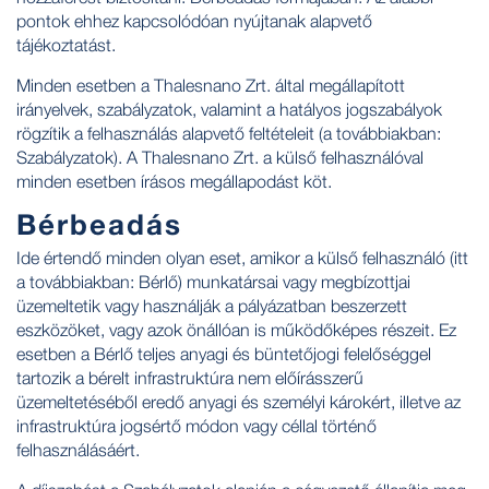
pontok ehhez kapcsolódóan nyújtanak alapvető
tájékoztatást.
Minden esetben a Thalesnano Zrt. által megállapított
irányelvek, szabályzatok, valamint a hatályos jogszabályok
rögzítik a felhasználás alapvető feltételeit (a továbbiakban:
Szabályzatok). A Thalesnano Zrt. a külső felhasználóval
minden esetben írásos megállapodást köt.
Bérbeadás
Ide értendő minden olyan eset, amikor a külső felhasználó (itt
a továbbiakban: Bérlő) munkatársai vagy megbízottjai
üzemeltetik vagy használják a pályázatban beszerzett
eszközöket, vagy azok önállóan is működőképes részeit. Ez
esetben a Bérlő teljes anyagi és büntetőjogi felelőséggel
tartozik a bérelt infrastruktúra nem előírásszerű
üzemeltetéséből eredő anyagi és személyi károkért, illetve az
infrastruktúra jogsértő módon vagy céllal történő
felhasználásáért.